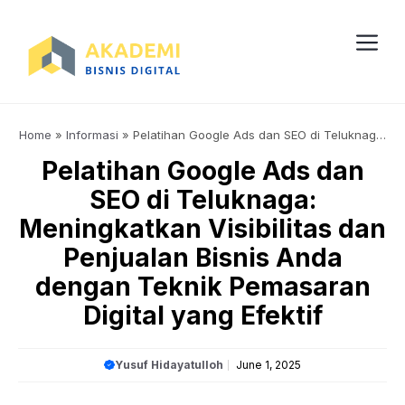
Skip
to
content
Me
Home
»
Informasi
»
Pelatihan Google Ads dan SEO di Teluknaga:
Meningkatkan Visibilitas dan Penjualan Bisnis Anda dengan
Pelatihan Google Ads dan
Teknik Pemasaran Digital yang Efektif
SEO di Teluknaga:
Meningkatkan Visibilitas dan
Penjualan Bisnis Anda
dengan Teknik Pemasaran
Digital yang Efektif
Yusuf Hidayatulloh
June 1, 2025