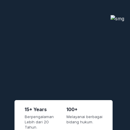
15+ Years
100+
Berpengalaman
Melayanai berbagai
Lebih dari 20
bidang hukum.
Tahun.