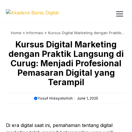
Skip
to
content
Me
Home
»
Informasi
»
Kursus Digital Marketing dengan Praktik
Langsung di Curug: Menjadi Profesional Pemasaran Digital yang
Kursus Digital Marketing
Terampil
dengan Praktik Langsung di
Curug: Menjadi Profesional
Pemasaran Digital yang
Terampil
Yusuf Hidayatulloh
June 1, 2025
Di era digital saat ini, pemahaman tentang digital