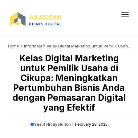
Skip
to
content
Me
Home
»
Informasi
»
Kelas Digital Marketing untuk Pemilik Usaha
di Cikupa: Meningkatkan Pertumbuhan Bisnis Anda dengan
Kelas Digital Marketing
Pemasaran Digital yang Efektif
untuk Pemilik Usaha di
Cikupa: Meningkatkan
Pertumbuhan Bisnis Anda
dengan Pemasaran Digital
yang Efektif
Yusuf Hidayatulloh
February 28, 2025