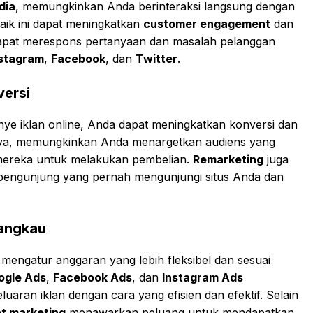
dia
, memungkinkan Anda berinteraksi langsung dengan
aik ini dapat meningkatkan
customer engagement
dan
dapat merespons pertanyaan dan masalah pelanggan
stagram
,
Facebook
, dan
Twitter
.
versi
e iklan online, Anda dapat meningkatkan konversi dan
nya, memungkinkan Anda menargetkan audiens yang
mereka untuk melakukan pembelian.
Remarketing
juga
engunjung yang pernah mengunjungi situs Anda dan
jangkau
engatur anggaran yang lebih fleksibel dan sesuai
ogle Ads
,
Facebook Ads
, dan
Instagram Ads
ran iklan dengan cara yang efisien dan efektif. Selain
t marketing
menawarkan peluang untuk mendapatkan