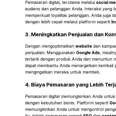
Pemasaran digital, terutama melalui
social me
audiens dan pelanggan Anda. Interaksi yang b
memperkuat loyalitas pelanggan. Anda juga 
dengan lebih cepat melalui platform seperti
In
3.
Meningkatkan Penjualan dan Kon
Dengan mengoptimalkan
website
dan kampany
penjualan. Menggunakan
Google Ads
, misal
tertarik dengan produk Anda dan menuntun 
dapat membantu Anda menargetkan kembali p
mengingatkan mereka untuk membeli.
4.
Biaya Pemasaran yang Lebih Ter
Pemasaran digital memungkinkan Anda untuk m
dengan kebutuhan bisnis. Platform seperti
Go
memungkinkan Anda untuk mengontrol pengelua
itu, teknik pemasaran seperti
SEO
dan
conten