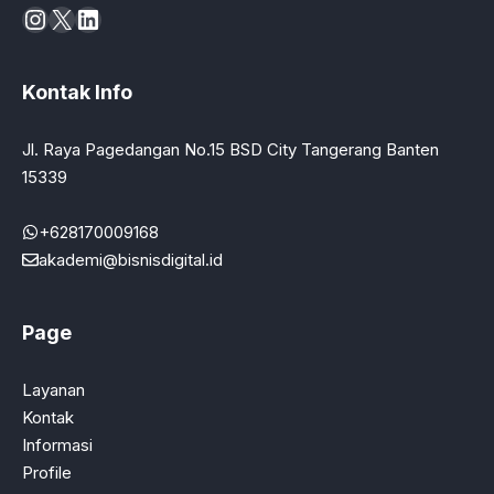
Instagram
X
LinkedIn
Kontak Info
Jl. Raya Pagedangan No.15 BSD City Tangerang Banten
15339
+628170009168
akademi@bisnisdigital.id
Page
Layanan
Kontak
Informasi
Profile