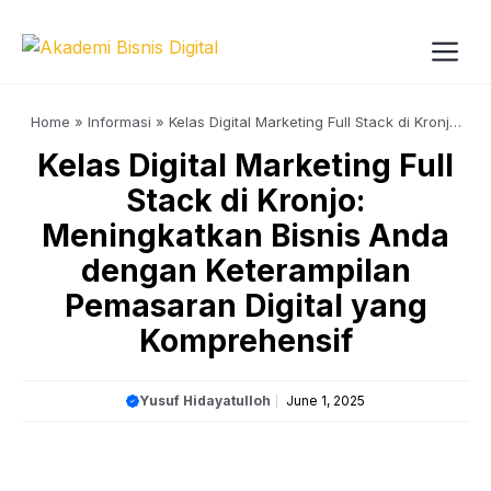
Skip
to
content
Me
Home
»
Informasi
»
Kelas Digital Marketing Full Stack di Kronjo:
Meningkatkan Bisnis Anda dengan Keterampilan Pemasaran
Kelas Digital Marketing Full
Digital yang Komprehensif
Stack di Kronjo:
Meningkatkan Bisnis Anda
dengan Keterampilan
Pemasaran Digital yang
Komprehensif
Yusuf Hidayatulloh
June 1, 2025