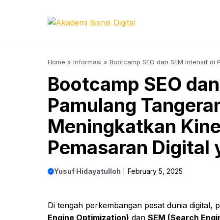
Skip
to
content
Home
»
Informasi
»
Bootcamp SEO dan SEM Intensif di 
dengan Pemasaran Digital yang Efektif
Bootcamp SEO dan 
Pamulang Tangeran
Meningkatkan Kine
Pemasaran Digital 
Yusuf Hidayatulloh
February 5, 2025
Di tengah perkembangan pesat dunia digital, 
Engine Optimization)
dan
SEM (Search Engi