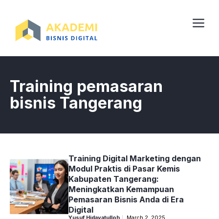
Skip
to
content
Me
Training pemasaran
bisnis Tangerang
Training Digital Marketing dengan
Modul Praktis di Pasar Kemis
Kabupaten Tangerang:
Meningkatkan Kemampuan
Pemasaran Bisnis Anda di Era
Digital
Yusuf Hidayatulloh
March 2, 2025