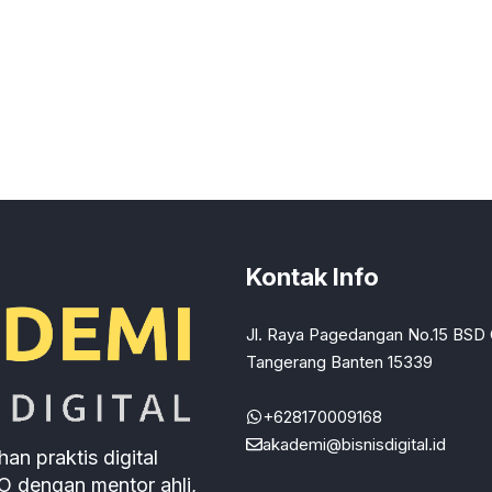
Kontak Info
Jl. Raya Pagedangan No.15 BSD 
Tangerang Banten 15339
+628170009168
akademi@bisnisdigital.id
an praktis digital
O dengan mentor ahli,