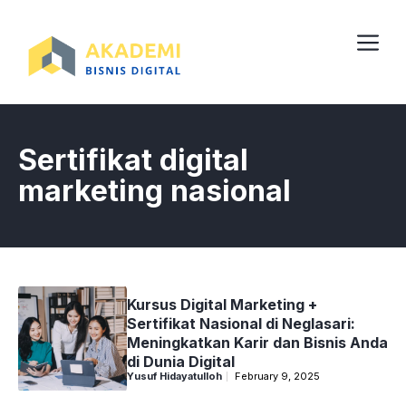
Skip
to
content
Me
Sertifikat digital
marketing nasional
Kursus Digital Marketing +
Sertifikat Nasional di Neglasari:
Meningkatkan Karir dan Bisnis Anda
di Dunia Digital
Yusuf Hidayatulloh
February 9, 2025