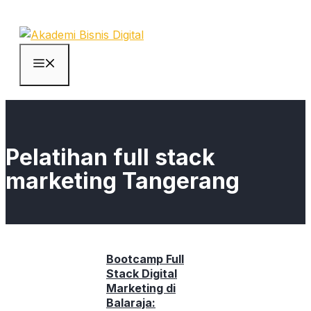
Skip
to
content
Menu
Pelatihan full stack
marketing Tangerang
Bootcamp Full
Stack Digital
Marketing di
Balaraja: