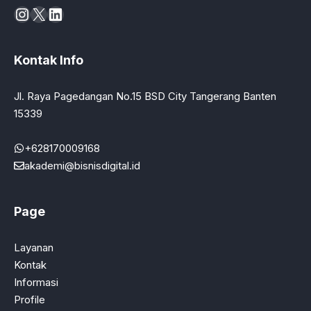
Instagram
X
LinkedIn
Kontak Info
Jl. Raya Pagedangan No.15 BSD City Tangerang Banten
15339
+628170009168
akademi@bisnisdigital.id
Page
Layanan
Kontak
Informasi
Profile