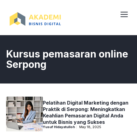
Skip
to
content
Me
Kursus pemasaran online
Serpong
Pelatihan Digital Marketing dengan
Praktik di Serpong: Meningkatkan
Keahlian Pemasaran Digital Anda
untuk Bisnis yang Sukses
Yusuf Hidayatulloh
May 18, 2025