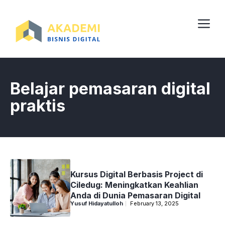
Skip
to
content
Me
Belajar pemasaran digital
praktis
Kursus Digital Berbasis Project di
Ciledug: Meningkatkan Keahlian
Anda di Dunia Pemasaran Digital
Yusuf Hidayatulloh
February 13, 2025